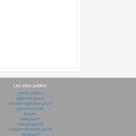
Les sites publics
service-public.fr
legifrance.gouv.fr
circulaire.legifrance.gouv.fr
gouvernement.fr
france.fr
data.gouv.fr
ecologie.gouv.fr
cohesion-territoires.gouv.fr
mer.gouv.fr