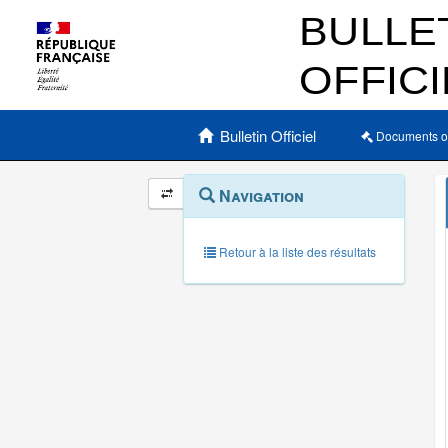
Menu principal
Bulletin Officiel
Documents o
Navigation
Menu
Navigation
contextuel
et
outils
annexes
Retour à la liste des résultats