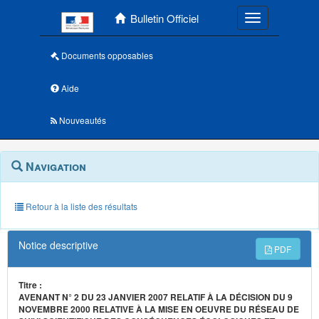
Menu principal
Bulletin Officiel
Toggle navigatio
Documents opposables
Aide
Nouveautés
Navigation
Menu
Navigation
contextuel
et
outils
annexes
Retour à la liste des résultats
Notice descriptive
PDF
Titre :
AVENANT N° 2 DU 23 JANVIER 2007 RELATIF À LA DÉCISION DU 9
NOVEMBRE 2000 RELATIVE À LA MISE EN OEUVRE DU RÉSEAU DE