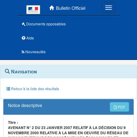
Menu principal
Bulletin Officiel
Toggle navigatio
Documents opposables
Aide
Nouveautés
Navigation
Menu
Navigation
contextuel
et
outils
annexes
Retour à la liste des résultats
Notice descriptive
PDF
Titre :
AVENANT N° 2 DU 23 JANVIER 2007 RELATIF À LA DÉCISION DU 9
NOVEMBRE 2000 RELATIVE À LA MISE EN OEUVRE DU RÉSEAU DE