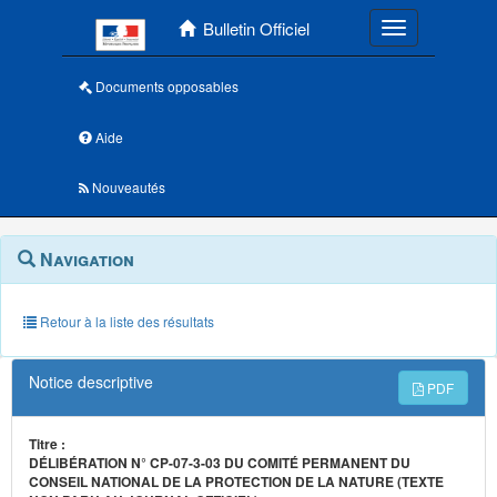
Menu principal
Bulletin Officiel
Toggle navigatio
Documents opposables
Aide
Nouveautés
Navigation
Menu
Navigation
contextuel
et
outils
annexes
Retour à la liste des résultats
Notice descriptive
PDF
Titre :
DÉLIBÉRATION N° CP-07-3-03 DU COMITÉ PERMANENT DU
CONSEIL NATIONAL DE LA PROTECTION DE LA NATURE (TEXTE