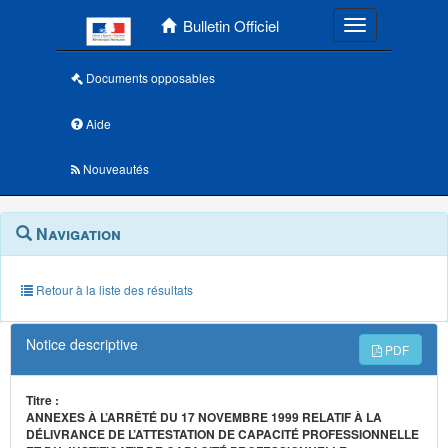
Menu principal
Bulletin Officiel
Toggle navigatio
Documents opposables
Aide
Nouveautés
Navigation
Menu
Navigation
contextuel
et
outils
annexes
Retour à la liste des résultats
Notice descriptive
PDF
Titre :
ANNEXES À L’ARRÊTÉ DU 17 NOVEMBRE 1999 RELATIF À LA
DÉLIVRANCE DE L’ATTESTATION DE CAPACITÉ PROFESSIONNELLE