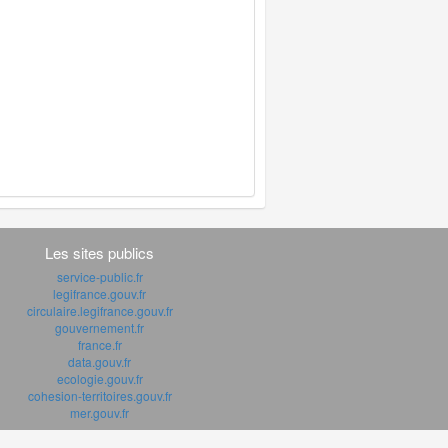
Les sites publics
service-public.fr
legifrance.gouv.fr
circulaire.legifrance.gouv.fr
gouvernement.fr
france.fr
data.gouv.fr
ecologie.gouv.fr
cohesion-territoires.gouv.fr
mer.gouv.fr