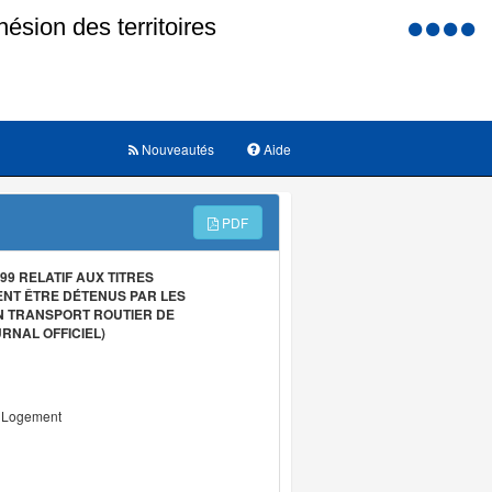
Menu
d'accessi
Nouveautés
Aide
PDF
9 RELATIF AUX TITRES
ENT ÊTRE DÉTENUS PAR LES
N TRANSPORT ROUTIER DE
RNAL OFFICIEL)
u Logement