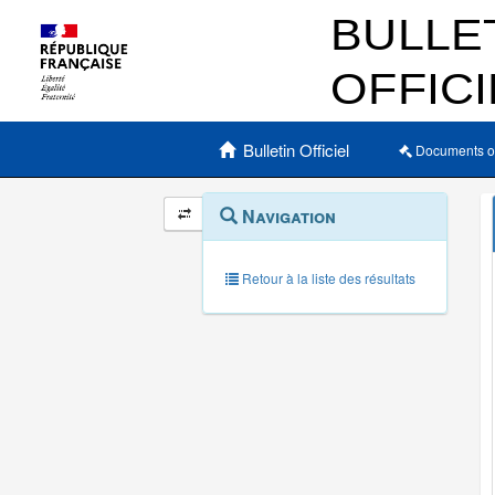
Menu principal
Bulletin Officiel
Documents o
Navigation
Menu
Navigation
contextuel
et
outils
annexes
Retour à la liste des résultats