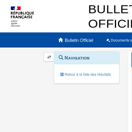
Menu principal
Bulletin Officiel
Documents o
Navigation
Menu
Navigation
contextuel
et
outils
annexes
Retour à la liste des résultats