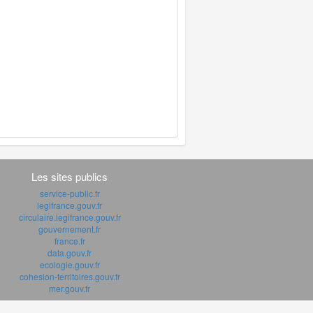
Les sites publics
service-public.fr
legifrance.gouv.fr
circulaire.legifrance.gouv.fr
gouvernement.fr
france.fr
data.gouv.fr
ecologie.gouv.fr
cohesion-territoires.gouv.fr
mer.gouv.fr