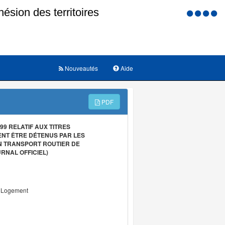
Menu
d'accessi
Nouveautés
Aide
PDF
9 RELATIF AUX TITRES
ENT ÊTRE DÉTENUS PAR LES
N TRANSPORT ROUTIER DE
RNAL OFFICIEL)
u Logement