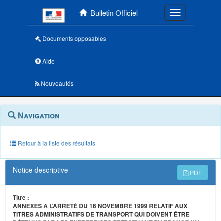
Menu principal
Bulletin Officiel
Toggle navigatio
Documents opposables
Aide
Nouveautés
Navigation
Menu
Navigation
contextuel
et
outils
annexes
Retour à la liste des résultats
Notice descriptive
PDF
Titre :
ANNEXES À L’ARRÊTÉ DU 16 NOVEMBRE 1999 RELATIF AUX
TITRES ADMINISTRATIFS DE TRANSPORT QUI DOIVENT ÊTRE