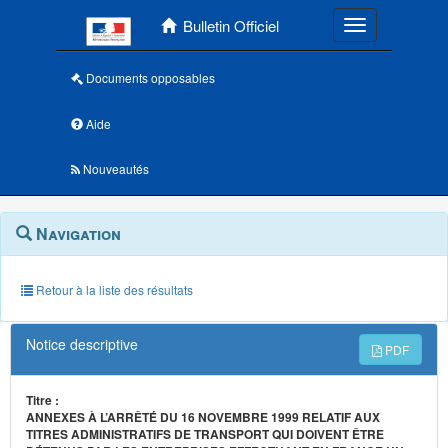
Menu principal
Bulletin Officiel
Toggle navigatio
Documents opposables
Aide
Nouveautés
Navigation
Menu
Navigation
contextuel
et
outils
annexes
Retour à la liste des résultats
Notice descriptive
PDF
Titre :
ANNEXES À L’ARRÊTÉ DU 16 NOVEMBRE 1999 RELATIF AUX
TITRES ADMINISTRATIFS DE TRANSPORT QUI DOIVENT ÊTRE