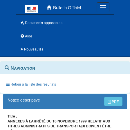
Menu principal
Bulletin Officiel
Toggle navigatio
Documents opposables
Aide
Nouveautés
Navigation
Menu
Navigation
contextuel
et
outils
annexes
Retour à la liste des résultats
Notice descriptive
PDF
Titre :
ANNEXES À L’ARRÊTÉ DU 16 NOVEMBRE 1999 RELATIF AUX
TITRES ADMINISTRATIFS DE TRANSPORT QUI DOIVENT ÊTRE