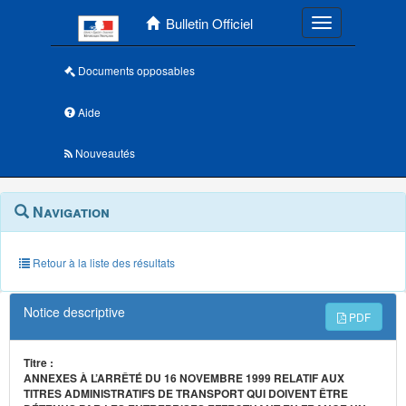
Menu principal
Bulletin Officiel
Toggle navigatio
Documents opposables
Aide
Nouveautés
Navigation
Menu
Navigation
contextuel
et
outils
annexes
Retour à la liste des résultats
Notice descriptive
PDF
Titre :
ANNEXES À L’ARRÊTÉ DU 16 NOVEMBRE 1999 RELATIF AUX
TITRES ADMINISTRATIFS DE TRANSPORT QUI DOIVENT ÊTRE