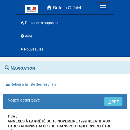
Menu principal
Bulletin Officiel
Toggle navigatio
Documents opposables
Aide
Nouveautés
Navigation
Menu
Navigation
contextuel
et
outils
annexes
Retour à la liste des résultats
Notice descriptive
PDF
Titre :
ANNEXES À L’ARRÊTÉ DU 16 NOVEMBRE 1999 RELATIF AUX
TITRES ADMINISTRATIFS DE TRANSPORT QUI DOIVENT ÊTRE