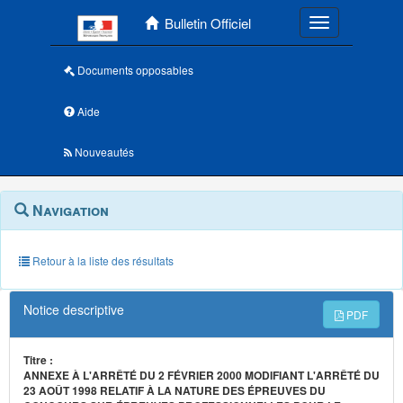
Menu principal
Bulletin Officiel
Toggle navigatio
Documents opposables
Aide
Nouveautés
Navigation
Menu
Navigation
contextuel
et
outils
annexes
Retour à la liste des résultats
Notice descriptive
PDF
Titre :
ANNEXE À L'ARRÊTÉ DU 2 FÉVRIER 2000 MODIFIANT L'ARRÊTÉ DU
23 AOÛT 1998 RELATIF À LA NATURE DES ÉPREUVES DU