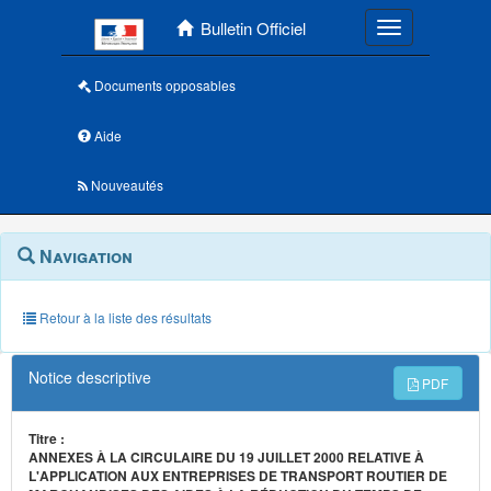
Menu principal
Bulletin Officiel
Toggle navigatio
Documents opposables
Aide
Nouveautés
Navigation
Menu
Navigation
contextuel
et
outils
annexes
Retour à la liste des résultats
Notice descriptive
PDF
Titre :
ANNEXES À LA CIRCULAIRE DU 19 JUILLET 2000 RELATIVE À
L'APPLICATION AUX ENTREPRISES DE TRANSPORT ROUTIER DE