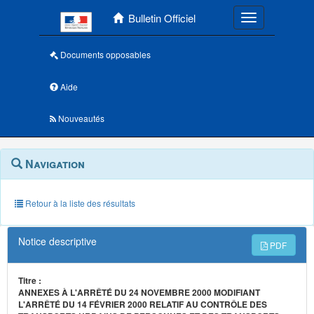
Menu principal
Bulletin Officiel
Toggle navigatio
Documents opposables
Aide
Nouveautés
Navigation
Menu
Navigation
contextuel
et
outils
annexes
Retour à la liste des résultats
Notice descriptive
PDF
Titre :
ANNEXES À L'ARRÊTÉ DU 24 NOVEMBRE 2000 MODIFIANT
L'ARRÊTÉ DU 14 FÉVRIER 2000 RELATIF AU CONTRÔLE DES