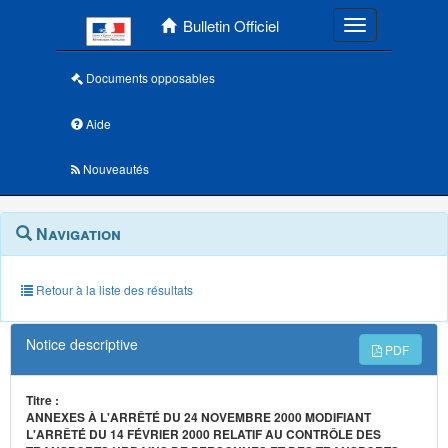
Menu principal
Bulletin Officiel
Toggle navigatio
Documents opposables
Aide
Nouveautés
Navigation
Menu
Navigation
contextuel
et
outils
annexes
Retour à la liste des résultats
Notice descriptive
PDF
Titre :
ANNEXES À L'ARRÊTÉ DU 24 NOVEMBRE 2000 MODIFIANT
L'ARRÊTÉ DU 14 FÉVRIER 2000 RELATIF AU CONTRÔLE DES