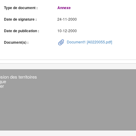
Type de document :
Annexe
Date de signature :
24-11-2000
Date de publication :
10-12-2000
Document1 [A0220055.pdf]
Document(s) :
sion des territoires
ique
er