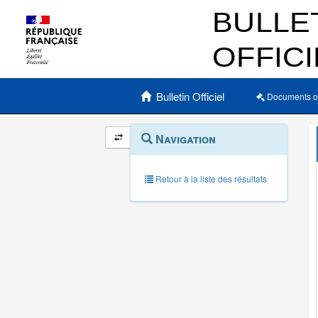
Menu principal
Bulletin Officiel
Documents o
Navigation
Menu
Navigation
contextuel
et
outils
annexes
Retour à la liste des résultats