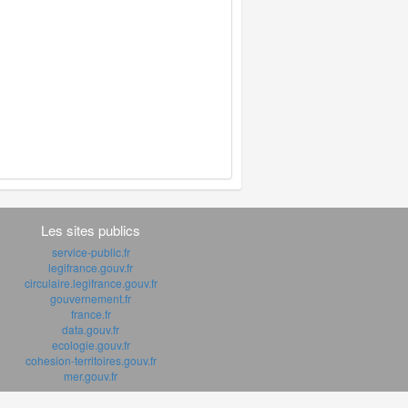
Les sites publics
service-public.fr
legifrance.gouv.fr
circulaire.legifrance.gouv.fr
gouvernement.fr
france.fr
data.gouv.fr
ecologie.gouv.fr
cohesion-territoires.gouv.fr
mer.gouv.fr