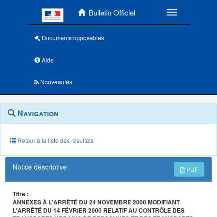
Menu principal
Bulletin Officiel
Toggle navigatio
Documents opposables
Aide
Nouveautés
Navigation
Menu
Navigation
contextuel
et
outils
annexes
Retour à la liste des résultats
Notice descriptive
PDF
Titre :
ANNEXES À L'ARRÊTÉ DU 24 NOVEMBRE 2000 MODIFIANT
L'ARRÊTÉ DU 14 FÉVRIER 2000 RELATIF AU CONTRÔLE DES