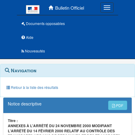
Menu principal
Bulletin Officiel
Toggle navigatio
Documents opposables
Aide
Nouveautés
Navigation
Menu
Navigation
contextuel
et
outils
annexes
Retour à la liste des résultats
Notice descriptive
PDF
Titre :
ANNEXES À L'ARRÊTÉ DU 24 NOVEMBRE 2000 MODIFIANT
L'ARRÊTÉ DU 14 FÉVRIER 2000 RELATIF AU CONTRÔLE DES