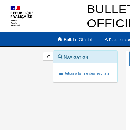
Menu principal
Bulletin Officiel
Documents o
Navigation
Menu
Navigation
contextuel
et
outils
annexes
Retour à la liste des résultats