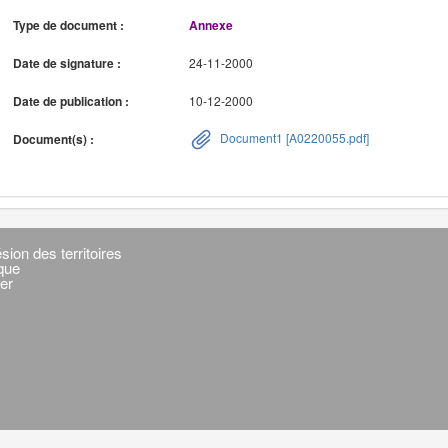
Type de document :
Annexe
Date de signature :
24-11-2000
Date de publication :
10-12-2000
Document1 [A0220055.pdf]
Document(s) :
sion des territoires
ique
er