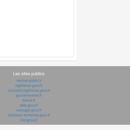
Les sites publics
service-public.fr
legifrance.gouv.fr
circulaire.legifrance.gouv.fr
gouvernement.fr
france.fr
data.gouv.fr
ecologie.gouv.fr
cohesion-territoires.gouv.fr
mer.gouv.fr