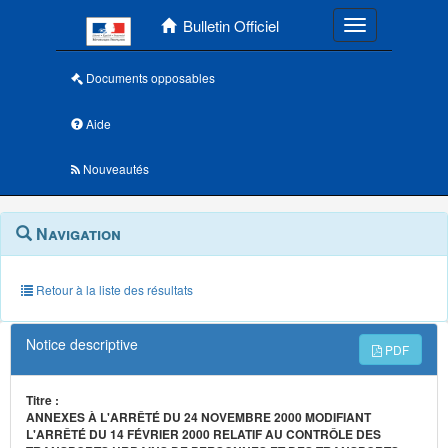
Menu principal
Bulletin Officiel
Toggle navigatio
Documents opposables
Aide
Nouveautés
Navigation
Menu
Navigation
contextuel
et
outils
annexes
Retour à la liste des résultats
Notice descriptive
PDF
Titre :
ANNEXES À L'ARRÊTÉ DU 24 NOVEMBRE 2000 MODIFIANT
L'ARRÊTÉ DU 14 FÉVRIER 2000 RELATIF AU CONTRÔLE DES