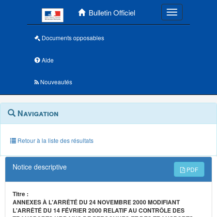
Menu principal
Bulletin Officiel
Toggle navigatio
Documents opposables
Aide
Nouveautés
Navigation
Menu
Navigation
contextuel
et
outils
annexes
Retour à la liste des résultats
Notice descriptive
PDF
Titre :
ANNEXES À L'ARRÊTÉ DU 24 NOVEMBRE 2000 MODIFIANT
L'ARRÊTÉ DU 14 FÉVRIER 2000 RELATIF AU CONTRÔLE DES