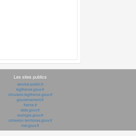
Les sites publics
service-public.fr
legifrance.gouv.fr
circulaire.legifrance.gouv.fr
gouvernement.fr
france.fr
data.gouv.fr
ecologie.gouv.fr
cohesion-territoires.gouv.fr
mer.gouv.fr