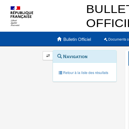
Menu principal
Bulletin Officiel
Documents o
Navigation
Menu
Navigation
contextuel
et
outils
annexes
Retour à la liste des résultats