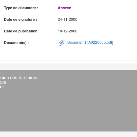
Type de document :
Annexe
Date de signature :
24-11-2000
Date de publication :
10-12-2000
Document1 [A0220055.pdf]
Document(s) :
sion des territoires
ique
er