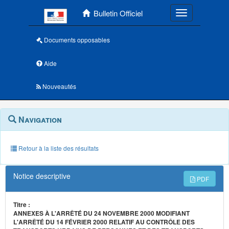
Menu principal
Bulletin Officiel
Toggle navigatio
Documents opposables
Aide
Nouveautés
Navigation
Menu
Navigation
contextuel
et
outils
annexes
Retour à la liste des résultats
Notice descriptive
PDF
Titre :
ANNEXES À L'ARRÊTÉ DU 24 NOVEMBRE 2000 MODIFIANT
L'ARRÊTÉ DU 14 FÉVRIER 2000 RELATIF AU CONTRÔLE DES