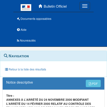
Menu principal
Bulletin Officiel
Toggle navigatio
Documents opposables
Aide
Nouveautés
Navigation
Menu
Navigation
contextuel
et
outils
annexes
Retour à la liste des résultats
Notice descriptive
PDF
Titre :
ANNEXES À L'ARRÊTÉ DU 24 NOVEMBRE 2000 MODIFIANT
L'ARRÊTÉ DU 14 FÉVRIER 2000 RELATIF AU CONTRÔLE DES