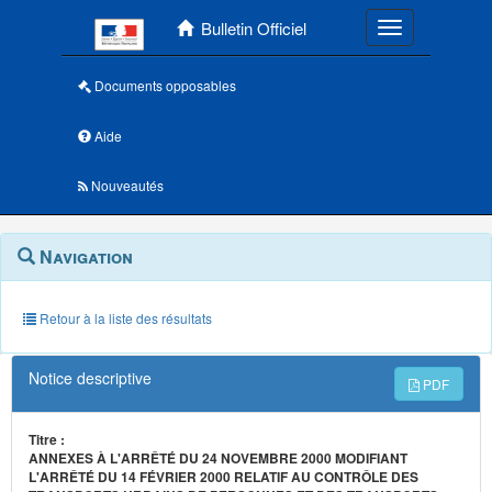
Menu principal
Bulletin Officiel
Toggle navigatio
Documents opposables
Aide
Nouveautés
Navigation
Menu
Navigation
contextuel
et
outils
annexes
Retour à la liste des résultats
Notice descriptive
PDF
Titre :
ANNEXES À L'ARRÊTÉ DU 24 NOVEMBRE 2000 MODIFIANT
L'ARRÊTÉ DU 14 FÉVRIER 2000 RELATIF AU CONTRÔLE DES