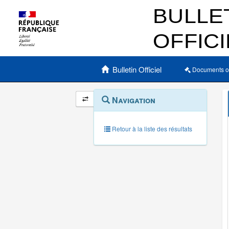
Menu principal
Bulletin Officiel
Documents o
Navigation
Menu
Navigation
contextuel
et
outils
annexes
Retour à la liste des résultats