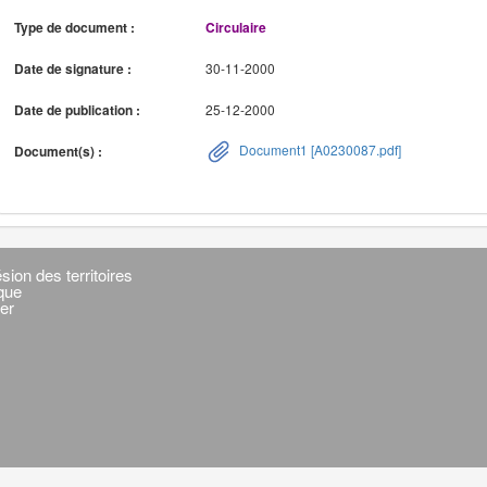
Type de document :
Circulaire
Date de signature :
30-11-2000
Date de publication :
25-12-2000
Document1 [A0230087.pdf]
Document(s) :
sion des territoires
ique
er