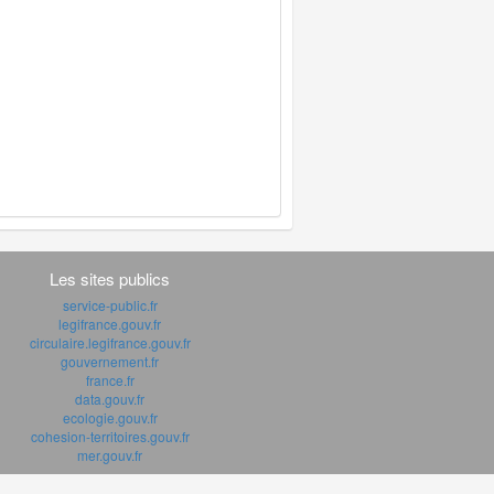
Les sites publics
service-public.fr
legifrance.gouv.fr
circulaire.legifrance.gouv.fr
gouvernement.fr
france.fr
data.gouv.fr
ecologie.gouv.fr
cohesion-territoires.gouv.fr
mer.gouv.fr