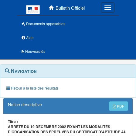
Menu principal
Bulletin Officiel
Toggle navigatio
Documents opposables
Aide
Nouveautés
Navigation
Menu
Navigation
contextuel
et
outils
annexes
Retour à la liste des résultats
Notice descriptive
PDF
Titre :
ARRÊTÉ DU 19 DÉCEMBRE 2002 FIXANT LES MODALITÉS
D'ORGANISATION DES ÉPREUVES DU CERTIFICAT D'APTITUDE AU