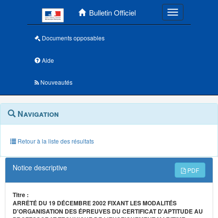
Menu principal
Bulletin Officiel
Toggle navigatio
Documents opposables
Aide
Nouveautés
Navigation
Menu
Navigation
contextuel
et
outils
annexes
Retour à la liste des résultats
Notice descriptive
PDF
Titre :
ARRÊTÉ DU 19 DÉCEMBRE 2002 FIXANT LES MODALITÉS
D'ORGANISATION DES ÉPREUVES DU CERTIFICAT D'APTITUDE AU