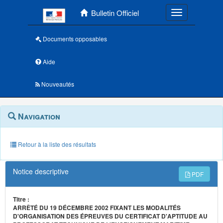
Menu principal
Bulletin Officiel
Toggle navigatio
Documents opposables
Aide
Nouveautés
Navigation
Menu
Navigation
contextuel
et
outils
annexes
Retour à la liste des résultats
Notice descriptive
PDF
Titre :
ARRÊTÉ DU 19 DÉCEMBRE 2002 FIXANT LES MODALITÉS
D'ORGANISATION DES ÉPREUVES DU CERTIFICAT D'APTITUDE AU