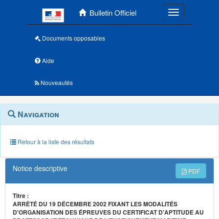
Menu principal
Bulletin Officiel
Toggle navigatio
Documents opposables
Aide
Nouveautés
Navigation
Menu
Navigation
contextuel
et
outils
annexes
Retour à la liste des résultats
Notice descriptive
PDF
Titre :
ARRÊTÉ DU 19 DÉCEMBRE 2002 FIXANT LES MODALITÉS
D'ORGANISATION DES ÉPREUVES DU CERTIFICAT D'APTITUDE AU