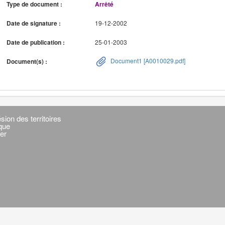
Type de document :
Arrêté
Date de signature :
19-12-2002
Date de publication :
25-01-2003
Document1 [A0010029.pdf]
Document(s) :
sion des territoires
ique
er