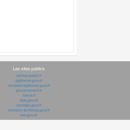
Les sites publics
service-public.fr
legifrance.gouv.fr
circulaire.legifrance.gouv.fr
gouvernement.fr
france.fr
data.gouv.fr
ecologie.gouv.fr
cohesion-territoires.gouv.fr
mer.gouv.fr