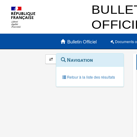
Menu principal
Bulletin Officiel
Documents o
Navigation
Menu
Navigation
contextuel
et
outils
annexes
Retour à la liste des résultats