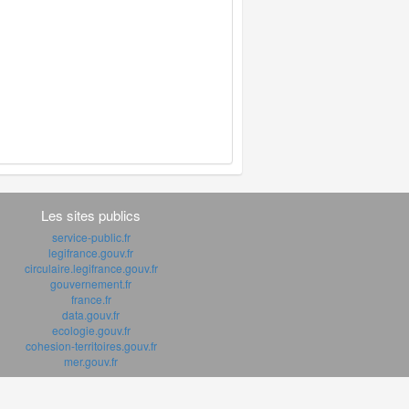
Les sites publics
service-public.fr
legifrance.gouv.fr
circulaire.legifrance.gouv.fr
gouvernement.fr
france.fr
data.gouv.fr
ecologie.gouv.fr
cohesion-territoires.gouv.fr
mer.gouv.fr