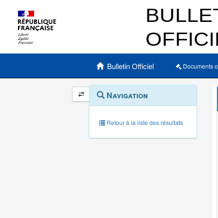
Menu principal
Bulletin Officiel
Documents o
Navigation
Menu
Navigation
contextuel
et
outils
annexes
Retour à la liste des résultats