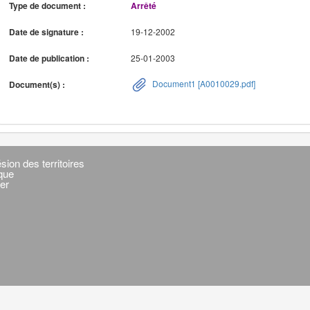
Type de document :
Arrêté
Date de signature :
19-12-2002
Date de publication :
25-01-2003
Document1 [A0010029.pdf]
Document(s) :
sion des territoires
ique
er