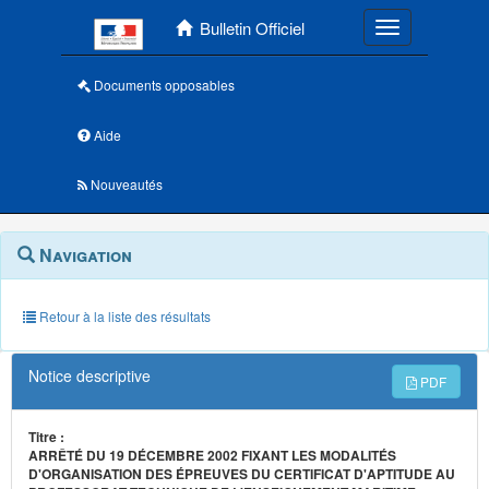
Menu principal
Bulletin Officiel
Toggle navigatio
Documents opposables
Aide
Nouveautés
Navigation
Menu
Navigation
contextuel
et
outils
annexes
Retour à la liste des résultats
Notice descriptive
PDF
Titre :
ARRÊTÉ DU 19 DÉCEMBRE 2002 FIXANT LES MODALITÉS
D'ORGANISATION DES ÉPREUVES DU CERTIFICAT D'APTITUDE AU