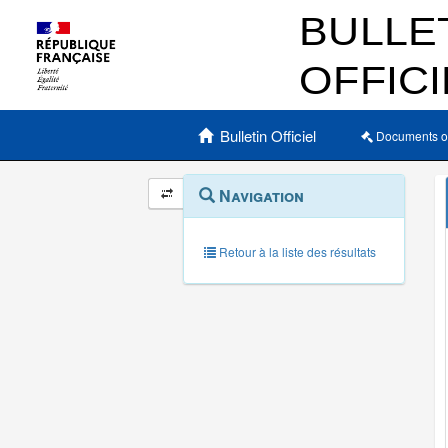
Menu principal
Bulletin Officiel
Documents o
Navigation
Menu
Navigation
contextuel
et
outils
annexes
Retour à la liste des résultats