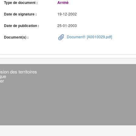
Type de document :
Arrêté
Date de signature :
19-12-2002
Date de publication :
25-01-2003
Document1 [A0010029.pdf]
Document(s) :
sion des territoires
ique
er