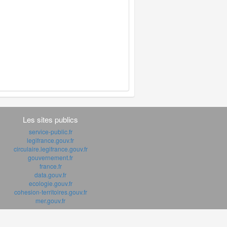
Les sites publics
service-public.fr
legifrance.gouv.fr
circulaire.legifrance.gouv.fr
gouvernement.fr
france.fr
data.gouv.fr
ecologie.gouv.fr
cohesion-territoires.gouv.fr
mer.gouv.fr