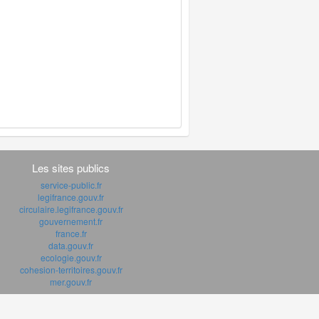
Les sites publics
service-public.fr
legifrance.gouv.fr
circulaire.legifrance.gouv.fr
gouvernement.fr
france.fr
data.gouv.fr
ecologie.gouv.fr
cohesion-territoires.gouv.fr
mer.gouv.fr