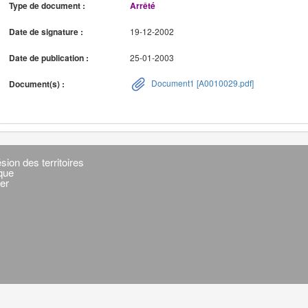
Type de document :
Arrêté
Date de signature :
19-12-2002
Date de publication :
25-01-2003
Document1 [A0010029.pdf]
Document(s) :
sion des territoires
ique
er