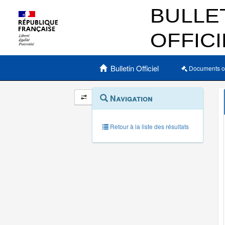
Menu principal
Bulletin Officiel
Documents o
Navigation
Menu
Navigation
contextuel
et
outils
annexes
Retour à la liste des résultats