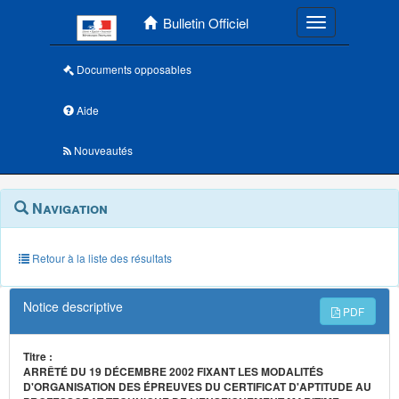
Menu principal
Bulletin Officiel
Toggle navigatio
Documents opposables
Aide
Nouveautés
Navigation
Menu
Navigation
contextuel
et
outils
annexes
Retour à la liste des résultats
Notice descriptive
PDF
Titre :
ARRÊTÉ DU 19 DÉCEMBRE 2002 FIXANT LES MODALITÉS
D'ORGANISATION DES ÉPREUVES DU CERTIFICAT D'APTITUDE AU