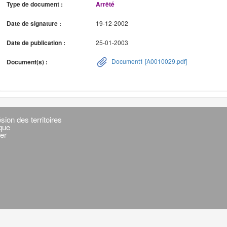
Type de document :
Arrêté
Date de signature :
19-12-2002
Date de publication :
25-01-2003
Document1 [A0010029.pdf]
Document(s) :
sion des territoires
ique
er