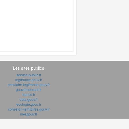
Les sites publics
service-public.fr
legifrance.gouv.fr
circulaire.legifrance.gouv.fr
gouvernement.fr
france.fr
data.gouv.fr
ecologie.gouv.fr
cohesion-territoires.gouv.fr
mer.gouv.fr