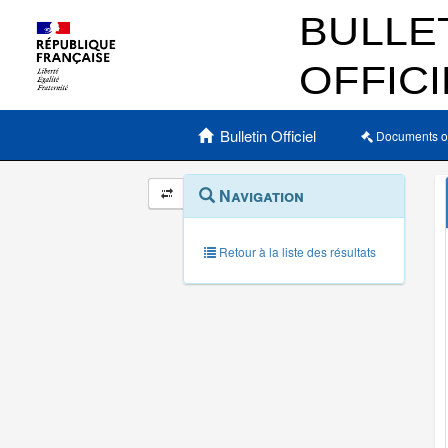
Menu principal
Bulletin Officiel
Documents o
Navigation
Menu
Navigation
contextuel
et
outils
annexes
Retour à la liste des résultats