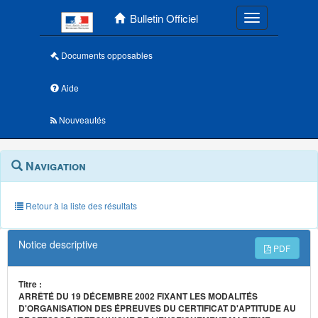
Menu principal
Bulletin Officiel
Toggle navigatio
Documents opposables
Aide
Nouveautés
Navigation
Menu
Navigation
contextuel
et
outils
annexes
Retour à la liste des résultats
Notice descriptive
PDF
Titre :
ARRÊTÉ DU 19 DÉCEMBRE 2002 FIXANT LES MODALITÉS
D'ORGANISATION DES ÉPREUVES DU CERTIFICAT D'APTITUDE AU