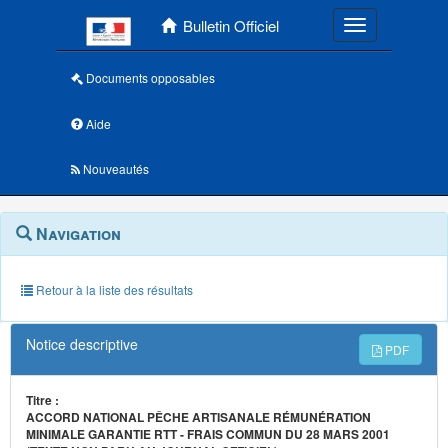
Menu principal
Bulletin Officiel
Toggle navigatio
Documents opposables
Aide
Nouveautés
Navigation
Menu
Navigation
contextuel
et
outils
annexes
Retour à la liste des résultats
Notice descriptive
PDF
Titre :
ACCORD NATIONAL PÊCHE ARTISANALE RÉMUNÉRATION
MINIMALE GARANTIE RTT - FRAIS COMMUN DU 28 MARS 2001