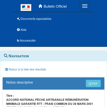
Menu principal
Bulletin Officiel
Toggle navigatio
Documents opposables
Aide
Nouveautés
Navigation
Menu
Navigation
contextuel
et
outils
annexes
Retour à la liste des résultats
Notice descriptive
PDF
Titre :
ACCORD NATIONAL PÊCHE ARTISANALE RÉMUNÉRATION
MINIMALE GARANTIE RTT - FRAIS COMMUN DU 28 MARS 2001