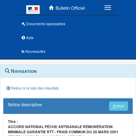
Menu principal
Bulletin Officiel
Toggle navigatio
Documents opposables
Aide
Nouveautés
Navigation
Menu
Navigation
contextuel
et
outils
annexes
Retour à la liste des résultats
Notice descriptive
PDF
Titre :
ACCORD NATIONAL PÊCHE ARTISANALE RÉMUNÉRATION
MINIMALE GARANTIE RTT - FRAIS COMMUN DU 28 MARS 2001