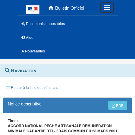
Menu principal
Bulletin Officiel
Toggle navigatio
Documents opposables
Aide
Nouveautés
Navigation
Menu
Navigation
contextuel
et
outils
annexes
Retour à la liste des résultats
Notice descriptive
PDF
Titre :
ACCORD NATIONAL PÊCHE ARTISANALE RÉMUNÉRATION
MINIMALE GARANTIE RTT - FRAIS COMMUN DU 28 MARS 2001