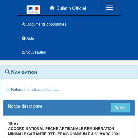
Menu principal
Bulletin Officiel
Toggle navigatio
Documents opposables
Aide
Nouveautés
Navigation
Menu
Navigation
contextuel
et
outils
annexes
Retour à la liste des résultats
Notice descriptive
PDF
Titre :
ACCORD NATIONAL PÊCHE ARTISANALE RÉMUNÉRATION
MINIMALE GARANTIE RTT - FRAIS COMMUN DU 28 MARS 2001