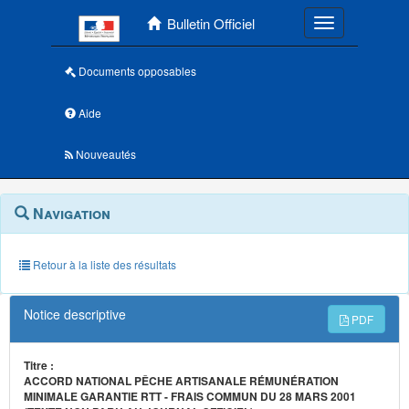
Menu principal
Bulletin Officiel
Toggle navigatio
Documents opposables
Aide
Nouveautés
Navigation
Menu
Navigation
contextuel
et
outils
annexes
Retour à la liste des résultats
Notice descriptive
PDF
Titre :
ACCORD NATIONAL PÊCHE ARTISANALE RÉMUNÉRATION
MINIMALE GARANTIE RTT - FRAIS COMMUN DU 28 MARS 2001