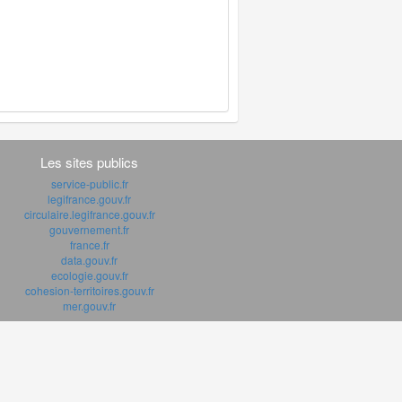
Les sites publics
service-public.fr
legifrance.gouv.fr
circulaire.legifrance.gouv.fr
gouvernement.fr
france.fr
data.gouv.fr
ecologie.gouv.fr
cohesion-territoires.gouv.fr
mer.gouv.fr