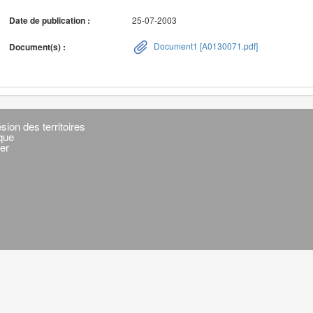
Date de publication :
25-07-2003
Document1 [A0130071.pdf]
Document(s) :
sion des territoires
ique
er