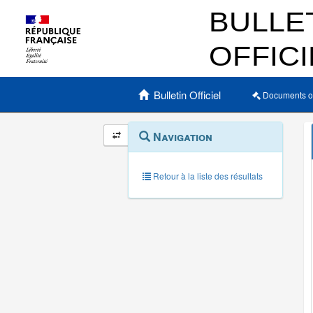
Menu principal
Bulletin Officiel
Documents o
Navigation
Menu
Navigation
contextuel
et
outils
annexes
Retour à la liste des résultats