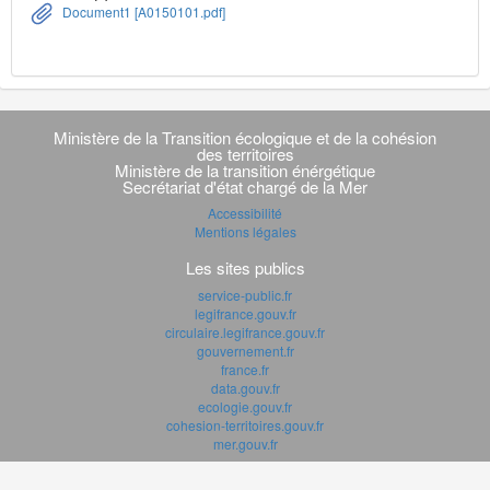
Document1 [A0150101.pdf]
Navigation
transverse
Ministère de la Transition écologique et de la cohésion
des territoires
Ministère de la transition énérgétique
Secrétariat d'état chargé de la Mer
Accessibilité
Mentions légales
Les sites publics
service-public.fr
legifrance.gouv.fr
circulaire.legifrance.gouv.fr
gouvernement.fr
france.fr
data.gouv.fr
ecologie.gouv.fr
cohesion-territoires.gouv.fr
mer.gouv.fr