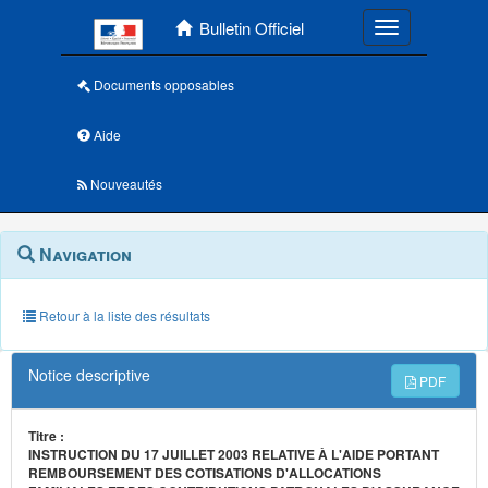
Menu principal
Bulletin Officiel
Toggle navigatio
Documents opposables
Aide
Nouveautés
Navigation
Menu
Navigation
contextuel
et
outils
annexes
Retour à la liste des résultats
Notice descriptive
PDF
Titre :
INSTRUCTION DU 17 JUILLET 2003 RELATIVE À L'AIDE PORTANT
REMBOURSEMENT DES COTISATIONS D'ALLOCATIONS