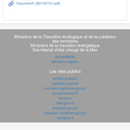
Document1 [A0150101.pdf]
Navigation
transverse
Ministère de la Transition écologique et de la cohésion
des territoires
Ministère de la transition énérgétique
Secrétariat d'état chargé de la Mer
Accessibilité
Mentions légales
Les sites publics
service-public.fr
legifrance.gouv.fr
circulaire.legifrance.gouv.fr
gouvernement.fr
france.fr
data.gouv.fr
ecologie.gouv.fr
cohesion-territoires.gouv.fr
mer.gouv.fr