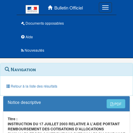
Menu principal
Bulletin Officiel
Toggle navigatio
Documents opposables
Aide
Nouveautés
Navigation
Menu
Navigation
contextuel
et
outils
annexes
Retour à la liste des résultats
Notice descriptive
PDF
Titre :
INSTRUCTION DU 17 JUILLET 2003 RELATIVE À L'AIDE PORTANT
REMBOURSEMENT DES COTISATIONS D'ALLOCATIONS