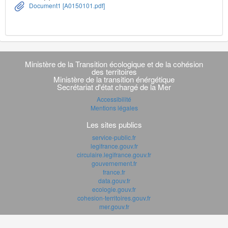
Document1 [A0150101.pdf]
Navigation
transverse
Ministère de la Transition écologique et de la cohésion
des territoires
Ministère de la transition énérgétique
Secrétariat d'état chargé de la Mer
Accessibilité
Mentions légales
Les sites publics
service-public.fr
legifrance.gouv.fr
circulaire.legifrance.gouv.fr
gouvernement.fr
france.fr
data.gouv.fr
ecologie.gouv.fr
cohesion-territoires.gouv.fr
mer.gouv.fr