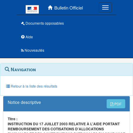
Menu principal
Bulletin Officiel
Toggle navigatio
Documents opposables
Aide
Nouveautés
Navigation
Menu
Navigation
contextuel
et
outils
annexes
Retour à la liste des résultats
Notice descriptive
PDF
Titre :
INSTRUCTION DU 17 JUILLET 2003 RELATIVE À L'AIDE PORTANT
REMBOURSEMENT DES COTISATIONS D'ALLOCATIONS