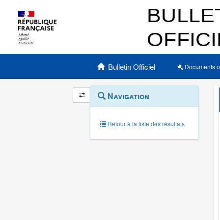
Menu principal
Bulletin Officiel
Documents o
Navigation
Menu
Navigation
contextuel
et
outils
annexes
Retour à la liste des résultats