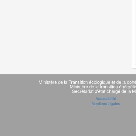
Navigation
transverse
Ministère de la Transition écologique et de la cohé
Ministère de la transition énérgét
Secrétariat d'état chargé de la M
Accessibilité
Mentions légales