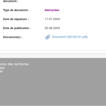
document :
Type de document :
Instruction
Date de signature :
17-07-2003
Date de publication :
25-08-2003
Document1 [A0150101.pdf]
Document(s) :
sion des territoires
ique
er