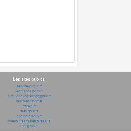
Les sites publics
service-public.fr
legifrance.gouv.fr
circulaire.legifrance.gouv.fr
gouvernement.fr
france.fr
data.gouv.fr
ecologie.gouv.fr
cohesion-territoires.gouv.fr
mer.gouv.fr